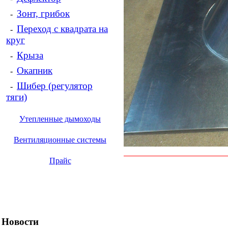
Зонт, грибок
-
Переход с квадрата на
-
круг
Крыза
-
Окапник
-
Шибер (регулятор
-
тяги)
Утепленные дымоходы
Вентиляционные системы
Прайс
Новости