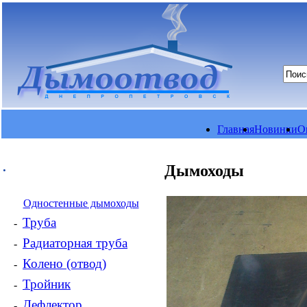
Главная
Новинки
О
.
Дымоходы
Одностенные дымоходы
Труба
-
Радиаторная труба
-
Колено (отвод)
-
Тройник
-
Дефлектор
-