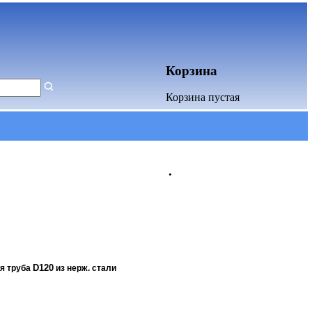
Корзина
Корзина пустая
.
D120
я труба
из нерж. стали