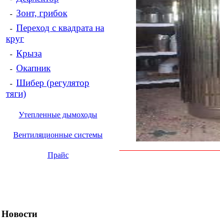
Зонт, грибок
-
Переход с квадрата на
-
круг
Крыза
-
Окапник
-
Шибер (регулятор
-
тяги)
Утепленные дымоходы
Вентиляционные системы
Прайс
Новости