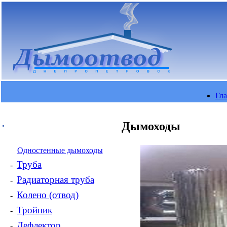
Гл
.
Дымоходы
Одностенные дымоходы
Труба
-
Радиаторная труба
-
Колено (отвод)
-
Тройник
-
Дефлектор
-