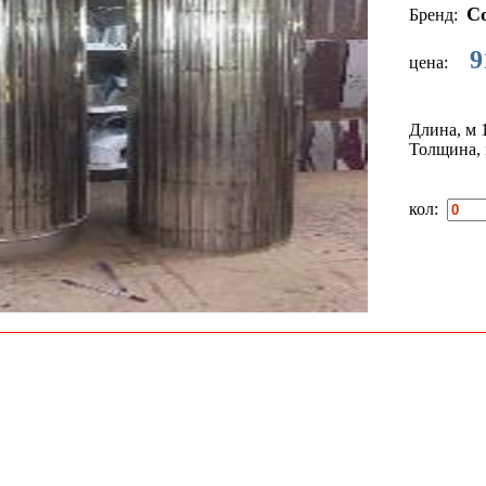
Со
Бренд:
9
цена:
Длина, м
Толщина,
кол: