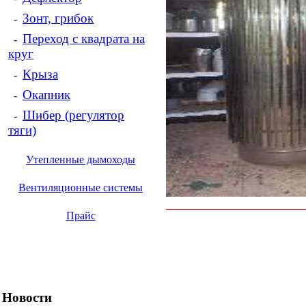
Зонт, грибок
-
Переход с квадрата на
-
круг
Крыза
-
Окапник
-
Шибер (регулятор
-
тяги)
Утепленные дымоходы
Вентиляционные системы
Прайс
Новости