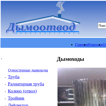
Главная
Новинки
О
.
Дымоходы
Одностенные дымоходы
Труба
-
Радиаторная труба
-
Колено (отвод)
-
Тройник
-
Дефлектор
-