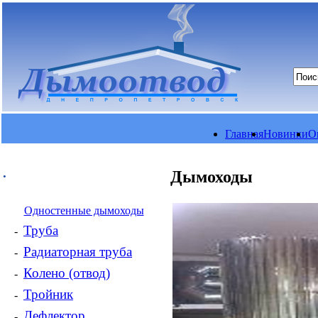
Главная
Новинки
О
.
Дымоходы
Одностенные дымоходы
Труба
-
Радиаторная труба
-
Колено (отвод)
-
Тройник
-
Дефлектор
-