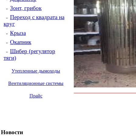
Зонт, грибок
-
Переход с квадрата на
-
круг
Крыза
-
Окапник
-
Шибер (регулятор
-
тяги)
Утепленные дымоходы
Вентиляционные системы
Прайс
Новости