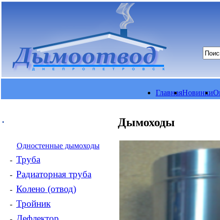
Главная
Новинки
О
.
Дымоходы
Одностенные дымоходы
Труба
-
Радиаторная труба
-
Колено (отвод)
-
Тройник
-
Дефлектор
-